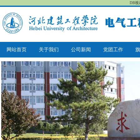
DB视
网站首页
关于我们
公司新闻
党团工作