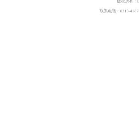
版权所有：D
联系电话：0313-4187758 