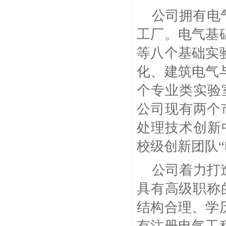
公司拥有电
工厂。电气基
等八个基础实
化、建筑电气
个专业类实验
公司现有两个
处理技术创新
校级创新团队
公司着力打
具有高级职称
结构合理、学