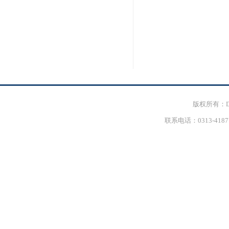
版权所有：D
联系电话：0313-4187758 