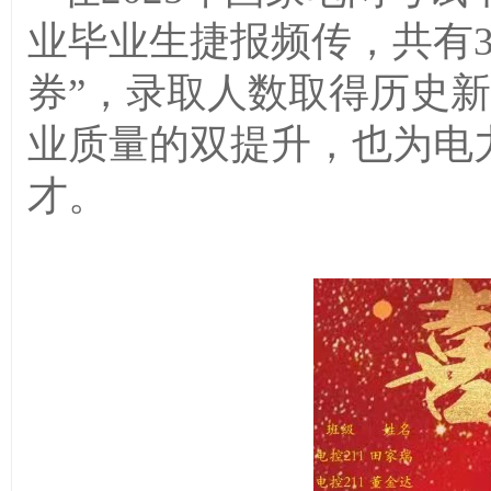
业毕业生捷报频传，共有3
券”，录取人数取得历史
业质量的双提升，也为电
才。