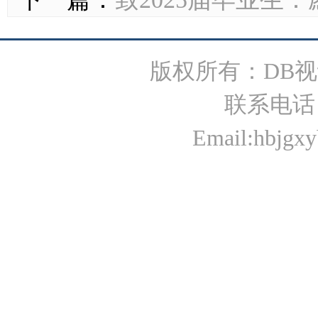
版权所有：DB视
联系电话：0
Email:hbjgxy