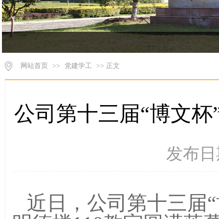
网站首页
>>
党建学工
>> 正文
公司第十三届“博文杯
发布日期
近日，公司第十三届