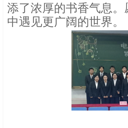
添了浓厚的书香气息。
中遇见更广阔的世界。